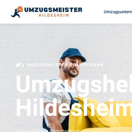
Umzugsuntern
UMZUGSMEISTER ZIMMERMANN
Umzugshel
Hildeshei
Umzugshelfer in Hildesheim kann so einfach sein! Erlebe