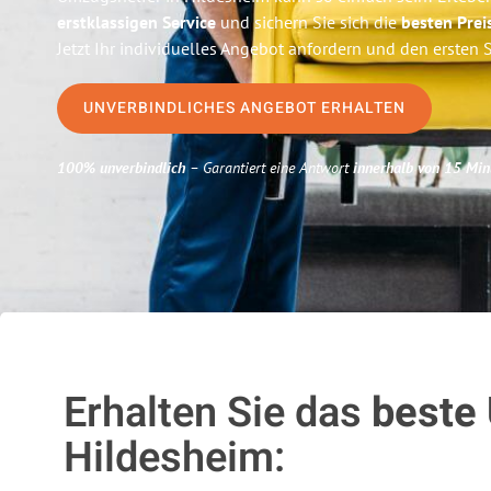
erstklassigen Service
und sichern Sie sich die
besten Prei
Jetzt Ihr individuelles Angebot anfordern und den ersten 
UNVERBINDLICHES ANGEBOT ERHALTEN
100% unverbindlich
– Garantiert eine Antwort
innerhalb von 15 Min
Erhalten Sie das
beste
Hildesheim: