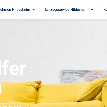
ehmen Hildesheim
Umzugsservice Hildesheim
Ko
fer
m
n Sie unseren