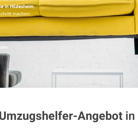
se in Hildesheim
.
Schritt machen:
uten
.
 Umzugshelfer-Angebot
in