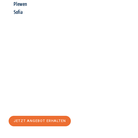
Plewen
Sofia
Jetzt anfragen &
Angebot
mit Best-Preis
erhalten!
Schicken Sie uns jetzt Ihre unverbindliche Anfrage und sichern
Sie sich Ihr
individuelles Umzugsangebot für Ihr Anliegen in
Hildesheim
zum Best-Preis! Nutzen Sie die Gelegenheit für
einen
stressfreien Umzug
mit maximalem Komfort:
JETZT ANGEBOT ERHALTEN