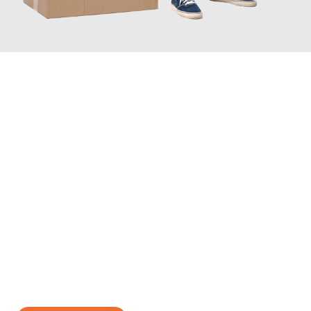
JETZT ANFRAGEN
Erleben Sie mit Umzugsmeister Zimmermann Hildesheim, wie
einfach und stressfrei Ihr Umzug Hildesheim Pernik
sein kann.
Unser Expertenteam steht bereit, um Ihnen einen reibungslosen
Übergang in Ihr neues Zuhause zu garantieren.
Jetzt
unverbindliches Angebot
erhalten &
100€ sparen: