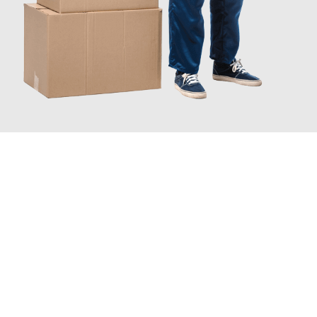
JETZT ANFRAGEN
Erleben Sie mit Umzugsmeister Zimmermann Hildesheim, wie
einfach und stressfrei Ihr Umzug Hildesheim Silkeborg
sein
kann. Unser Expertenteam steht bereit, um Ihnen einen
reibungslosen Übergang in Ihr neues Zuhause zu garantieren.