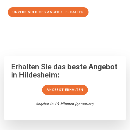
UNVERBINDLICHES ANGEBOT ERHALTEN
100% unverbindlich
– Garantiert eine Antwort
innerhalb von 15
Minuten
.
Erhalten Sie das
beste Angebot
in Hildesheim:
ANGEBOT ERHALTEN
Angebot
in 15 Minuten
(garantiert).