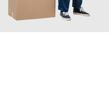
JETZT ANFRAGEN
Erleben Sie mit Umzugsmeister Zimmermann Hildesheim, wie
einfach und stressfrei Ihr Umzug Hildesheim Belgrad
sein
kann. Unser Expertenteam steht bereit, um Ihnen einen
reibungslosen Übergang in Ihr neues Zuhause zu garantieren.