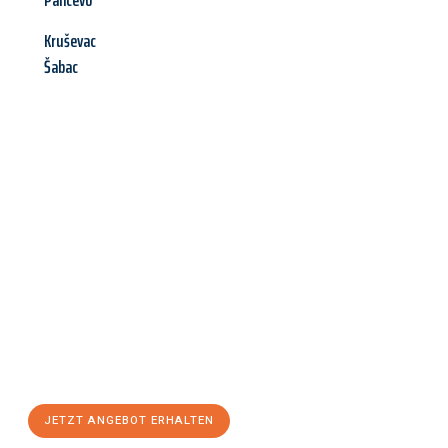
Pancevo
Kruševac
Šabac
Jetzt anfragen &
Angebot
mit Best-Preis
erhalten!
Schicken Sie uns jetzt Ihre unverbindliche Anfrage und sichern
Sie sich Ihr
individuelles Umzugsangebot für Ihr Anliegen in
Hildesheim
zum Best-Preis! Nutzen Sie die Gelegenheit für
einen
stressfreien Umzug
mit maximalem Komfort:
JETZT ANGEBOT ERHALTEN