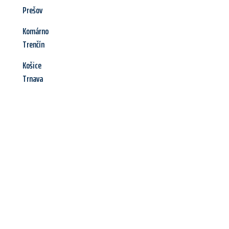
Prešov
Komárno
Trenčín
Košice
Trnava
Jetzt anfragen &
Angebot
mit Best-Preis
erhalten!
Schicken Sie uns jetzt Ihre unverbindliche Anfrage und sichern
Sie sich Ihr
individuelles Umzugsangebot für Ihr Anliegen in
Hildesheim
zum Best-Preis! Nutzen Sie die Gelegenheit für