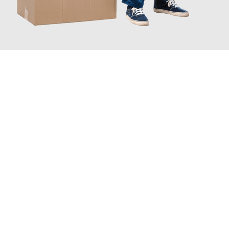
JETZT ANFRAGEN
Erleben Sie mit Umzugsmeister Zimmermann Hildesheim, wie
einfach und stressfrei Ihr Umzug Hildesheim Poprad
sein kann.
Unser Expertenteam steht bereit, um Ihnen einen reibungslosen
Übergang in Ihr neues Zuhause zu garantieren.
Jetzt
unverbindliches Angebot
erhalten &
100€ sparen: