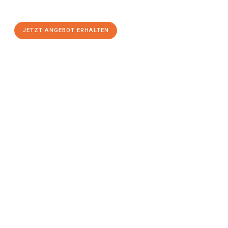
einen
stressfreien Umzug
mit maximalem Komfort:
JETZT ANGEBOT ERHALTEN