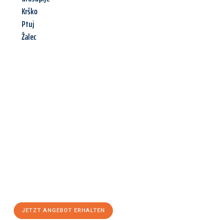
Krško
Ptuj
Žalec
Jetzt anfragen &
Angebot
mit Best-Preis
erhalten!
Schicken Sie uns jetzt Ihre unverbindliche Anfrage und sichern
Sie sich Ihr
individuelles Umzugsangebot für Ihr Anliegen in
Hildesheim
zum Best-Preis! Nutzen Sie die Gelegenheit für
einen
stressfreien Umzug
mit maximalem Komfort:
JETZT ANGEBOT ERHALTEN