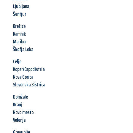
Ljubljana
Šentjur
Brežice
Kamnik
Maribor
Škofja Loka
Celje
Koper/Capodistria
Nova Gorica
Slovenska Bistrica
Domžale
Kranj
Novo mesto
Velenje
Grosuplje