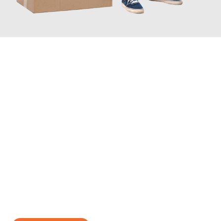
JETZT ANFRAGEN
Erleben Sie mit Umzugsmeister Zimmermann Hildesheim, wie
einfach und stressfrei Ihr Umzug Hildesheim Kranj
sein kann.
Unser Expertenteam steht bereit, um Ihnen einen reibungslosen
Übergang in Ihr neues Zuhause zu garantieren.
Jetzt
unverbindliches Angebot
erhalten &
100€ sparen: