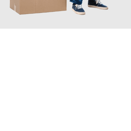
JETZT ANFRAGEN
Erleben Sie mit Umzugsmeister Zimmermann Hildesheim, wie
einfach und stressfrei Ihr Umzug Hildesheim Szeged
sein
kann. Unser Expertenteam steht bereit, um Ihnen einen
reibungslosen Übergang in Ihr neues Zuhause zu garantieren.
Jetzt
unverbindliches Angebot
erhalten &
100€ sparen: