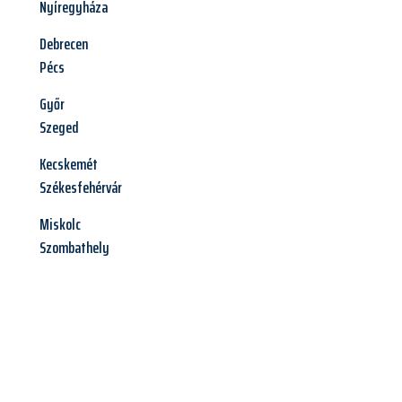
Nyíregyháza
Debrecen
Pécs
Győr
Szeged
Kecskemét
Székesfehérvár
Miskolc
Szombathely
Jetzt anfragen &
Angebot