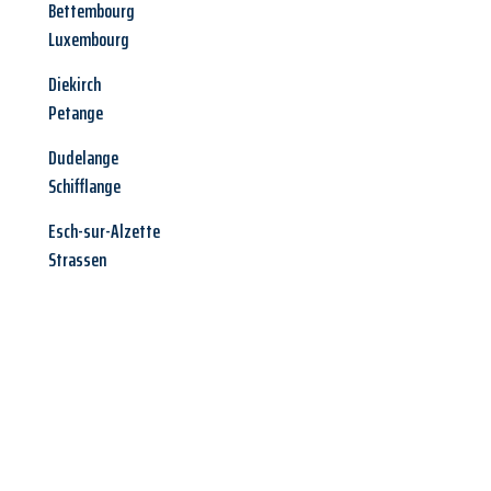
Bettembourg
Luxembourg
Diekirch
Petange
Dudelange
Schifflange
Esch-sur-Alzette
Strassen
Jetzt anfragen &
Angebot
mit Best-Preis
erhalten!