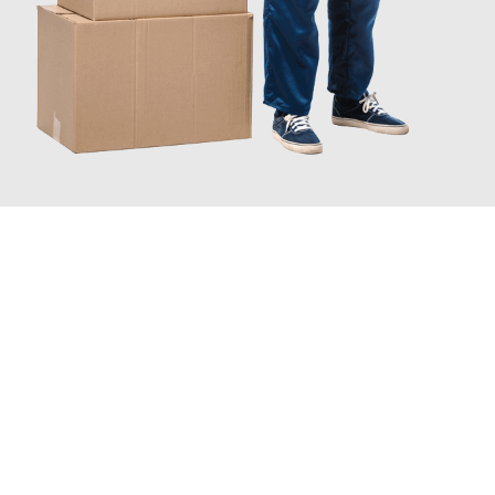
JETZT ANFRAGEN
Erleben Sie mit Umzugsmeister Zimmermann Hildesheim, wie
einfach und stressfrei Ihr Umzug Hildesheim Ettelbruck
sein
kann. Unser Expertenteam steht bereit, um Ihnen einen
reibungslosen Übergang in Ihr neues Zuhause zu garantieren.