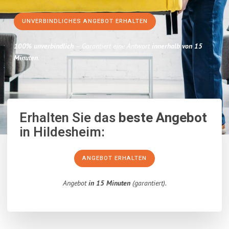
UNVERBINDLICHES ANGEBOT ERHALTEN
100% unverbindlich
– Garantiert eine Antwort
innerhalb von 15
Minuten
.
Erhalten Sie das
beste Angebot
in Hildesheim:
ANGEBOT ERHALTEN
Angebot
in 15 Minuten
(garantiert).