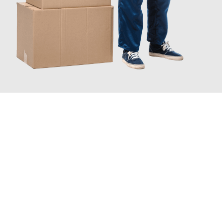
JETZT ANFRAGEN
Erleben Sie mit Umzugsmeister Zimmermann Hildesheim, wie
einfach und stressfrei Ihr Umzug Hildesheim Hannover
sein
kann. Unser Expertenteam steht bereit, um Ihnen einen
reibungslosen Übergang in Ihr neues Zuhause zu garantieren.