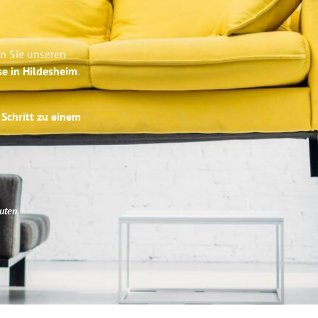
n Sie unseren
se in Hildesheim
.
 Schritt zu einem
uten
.