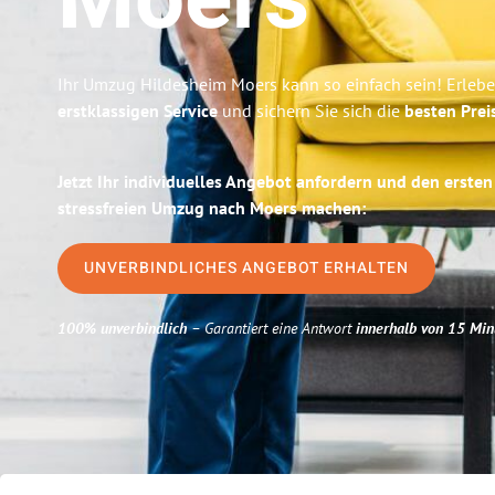
Moers
Ihr Umzug Hildesheim Moers kann so einfach sein! Erlebe
erstklassigen Service
und sichern Sie sich die
besten Prei
Jetzt Ihr individuelles Angebot anfordern und den ersten
stressfreien Umzug nach Moers machen:
UNVERBINDLICHES ANGEBOT ERHALTEN
100% unverbindlich
– Garantiert eine Antwort
innerhalb von 15 Min