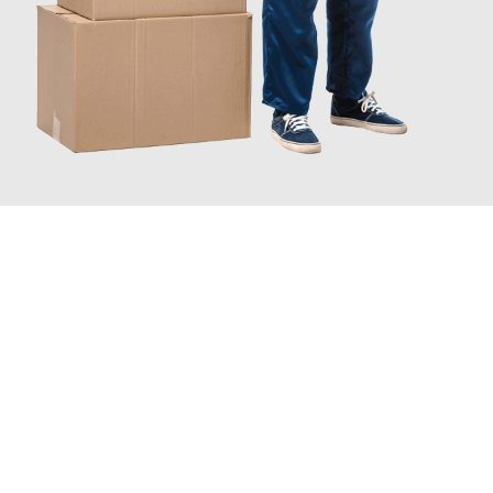
JETZT ANFRAGEN
Erleben Sie mit Umzugsmeister Zimmermann Hildesheim, wie
einfach und stressfrei Ihr Umzug Hildesheim Stuttgart
sein
kann. Unser Expertenteam steht bereit, um Ihnen einen
reibungslosen Übergang in Ihr neues Zuhause zu garantieren.