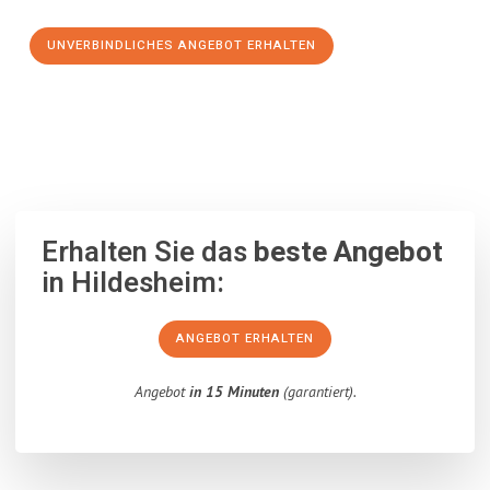
UNVERBINDLICHES ANGEBOT ERHALTEN
100% unverbindlich
– Garantiert eine Antwort
innerhalb von 15
Minuten
.
Erhalten Sie das
beste Angebot
in Hildesheim:
ANGEBOT ERHALTEN
Angebot
in 15 Minuten
(garantiert).