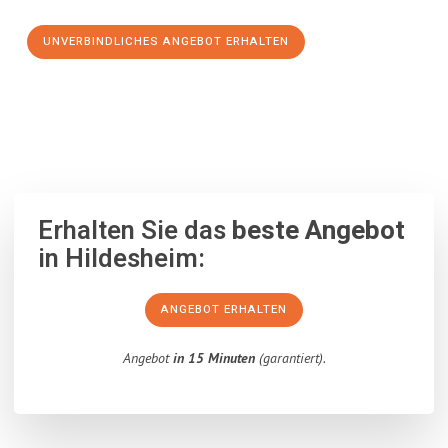
UNVERBINDLICHES ANGEBOT ERHALTEN
100% unverbindlich
– Garantiert eine Antwort
innerhalb von 15
Minuten
.
Erhalten Sie das
beste Angebot
in Hildesheim:
ANGEBOT ERHALTEN
Angebot
in 15 Minuten
(garantiert).