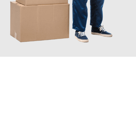
JETZT ANFRAGEN
Erleben Sie mit Umzugsmeister Zimmermann Hildesheim, wie
einfach und stressfrei Ihr Umzug Hildesheim Groningen
sein
kann. Unser Expertenteam steht bereit, um Ihnen einen
reibungslosen Übergang in Ihr neues Zuhause zu garantieren.