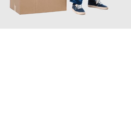
JETZT ANFRAGEN
Erleben Sie mit Umzugsmeister Zimmermann Hildesheim, wie
einfach und stressfrei Ihr Umzug Hildesheim Utrecht
sein
kann. Unser Expertenteam steht bereit, um Ihnen einen
reibungslosen Übergang in Ihr neues Zuhause zu garantieren.
Jetzt
unverbindliches Angebot
erhalten &
100€ sparen: