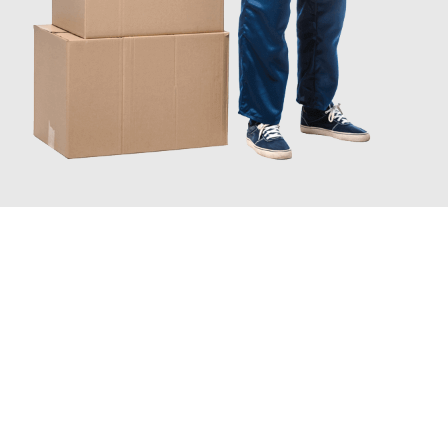
JETZT ANFRAGEN
Erleben Sie mit Umzugsmeister Zimmermann Hildesheim, wie
einfach und stressfrei Ihr Umzug Hildesheim
Kristiansand
sein kann. Unser Expertenteam steht bereit, um