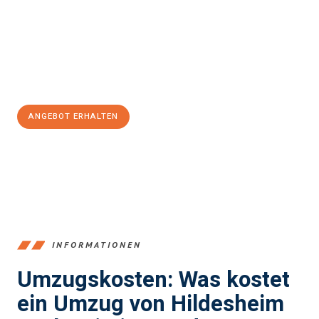
Ihnen einen reibungslosen Übergang in Ihr neues Zuhause zu
garantieren.
Jetzt
unverbindliches Angebot
erhalten &
100€ sparen:
ANGEBOT ERHALTEN
+4915792653395
INFORMATIONEN
Umzugskosten: Was kostet
ein Umzug von Hildesheim