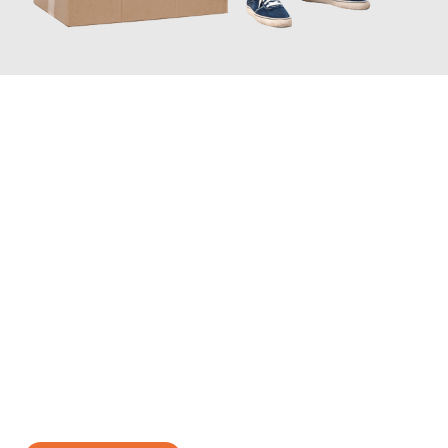
JETZT ANFRAGEN
Erleben Sie mit Umzugsmeister Zimmermann Hildesheim, wie
einfach und stressfrei Ihr Umzug Hildesheim Oslo
sein kann.
Unser Expertenteam steht bereit, um Ihnen einen reibungslosen
Übergang in Ihr neues Zuhause zu garantieren.
Jetzt
unverbindliches Angebot
erhalten &
100€ sparen: