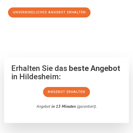
UNVERBINDLICHES ANGEBOT ERHALTEN
100% unverbindlich
– Garantiert eine Antwort
innerhalb von 15
Minuten
.
Erhalten Sie das
beste Angebot
in Hildesheim:
ANGEBOT ERHALTEN
Angebot
in 15 Minuten
(garantiert).