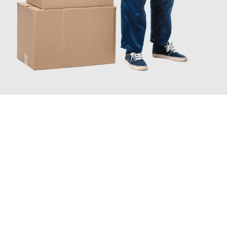
JETZT ANFRAGEN
Erleben Sie mit Umzugsmeister Zimmermann Hildesheim, wie
einfach und stressfrei Ihr Umzug Hildesheim Feldkirch
sein
kann. Unser Expertenteam steht bereit, um Ihnen einen
reibungslosen Übergang in Ihr neues Zuhause zu garantieren.