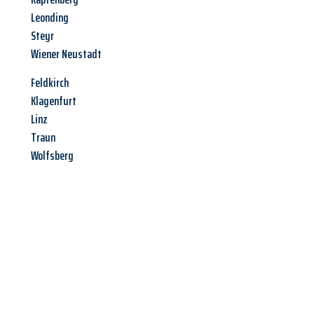
Leonding
Steyr
Wiener Neustadt
Feldkirch
Klagenfurt
Linz
Traun
Wolfsberg
Jetzt anfragen &
Angebot
mit Best-Preis
erhalten!