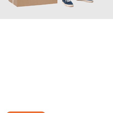
JETZT ANFRAGEN
Erleben Sie mit Umzugsmeister Zimmermann Hildesheim, wie
einfach und stressfrei Ihr Umzug Hildesheim Hallein
sein kann.
Unser Expertenteam steht bereit, um Ihnen einen reibungslosen
Übergang in Ihr neues Zuhause zu garantieren.
Jetzt
unverbindliches Angebot
erhalten &
100€ sparen: