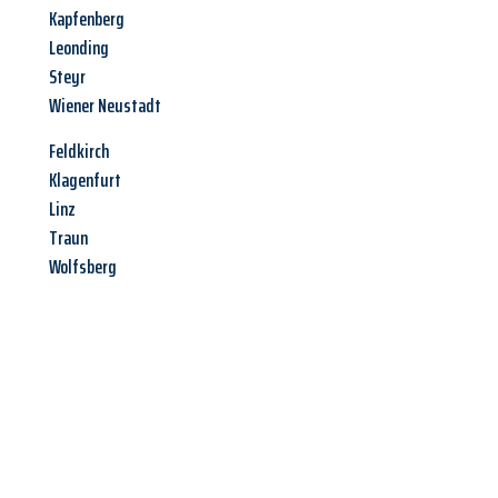
Kapfenberg
Leonding
Steyr
Wiener Neustadt
Feldkirch
Klagenfurt
Linz
Traun
Wolfsberg
Jetzt anfragen &
Angebot
mit Best-Preis
erhalten!