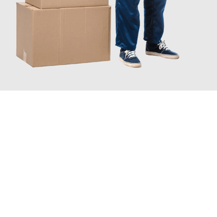
JETZT ANFRAGEN
Erleben Sie mit Umzugsmeister Zimmermann Hildesheim, wie
einfach und stressfrei Ihr Umzug Hildesheim Diyarbakir
sein
kann. Unser Expertenteam steht bereit, um Ihnen einen
reibungslosen Übergang in Ihr neues Zuhause zu garantieren.