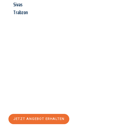
Sivas
Trabzon
Jetzt anfragen &
Angebot
mit Best-Preis
erhalten!
Schicken Sie uns jetzt Ihre unverbindliche Anfrage und sichern
Sie sich Ihr
individuelles Umzugsangebot für Ihr Anliegen in
Hildesheim
zum Best-Preis! Nutzen Sie die Gelegenheit für
einen
stressfreien Umzug
mit maximalem Komfort:
JETZT ANGEBOT ERHALTEN