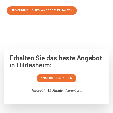
UNVERBINDLICHES ANGEBOT ERHALTEN
100% unverbindlich
– Garantiert eine Antwort
innerhalb von 15
Minuten
.
Erhalten Sie das
beste Angebot
in Hildesheim:
ANGEBOT ERHALTEN
Angebot
in 15 Minuten
(garantiert).