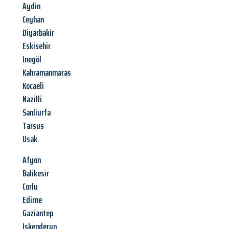
Aydin
Ceyhan
Diyarbakir
Eskisehir
Inegöl
Kahramanmaras
Kocaeli
Nazilli
Sanliurfa
Tarsus
Usak
Afyon
Balikesir
Corlu
Edirne
Gaziantep
Iskenderun