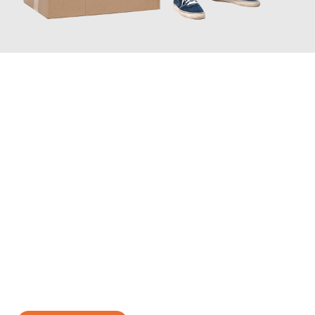
JETZT ANFRAGEN
Erleben Sie mit Umzugsmeister Zimmermann Hildesheim, wie
einfach und stressfrei Ihr Umzug Hildesheim Inegöl
sein kann.
Unser Expertenteam steht bereit, um Ihnen einen reibungslosen
Übergang in Ihr neues Zuhause zu garantieren.
Jetzt
unverbindliches Angebot
erhalten &
100€ sparen: