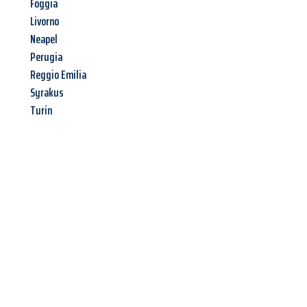
Foggia
Livorno
Neapel
Perugia
Reggio Emilia
Syrakus
Turin
Jetzt anfragen &
Angebot
mit Best-Preis
erhalten!
Schicken Sie uns jetzt Ihre unverbindliche Anfrage und sichern
Sie sich Ihr
individuelles Umzugsangebot für Ihr Anliegen in
Hildesheim
zum Best-Preis! Nutzen Sie die Gelegenheit für