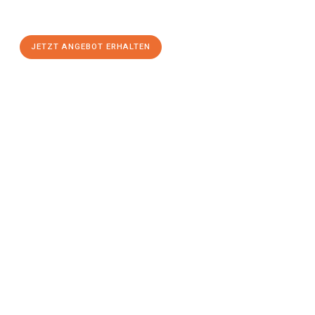
einen
stressfreien Umzug
mit maximalem Komfort:
JETZT ANGEBOT ERHALTEN