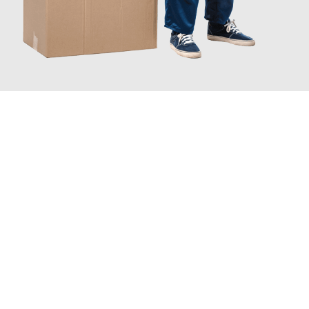
JETZT ANFRAGEN
Erleben Sie mit Umzugsmeister Zimmermann Hildesheim, wie
einfach und stressfrei Ihr Umzug Hildesheim Ravenna
sein
kann. Unser Expertenteam steht bereit, um Ihnen einen
reibungslosen Übergang in Ihr neues Zuhause zu garantieren.