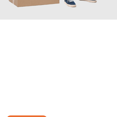
JETZT ANFRAGEN
Erleben Sie mit Umzugsmeister Zimmermann Hildesheim, wie
einfach und stressfrei Ihr Umzug Hildesheim Rimini
sein kann.
Unser Expertenteam steht bereit, um Ihnen einen reibungslosen
Übergang in Ihr neues Zuhause zu garantieren.
Jetzt
unverbindliches Angebot
erhalten &
100€ sparen: