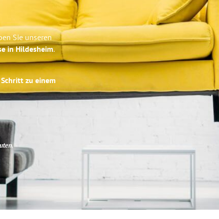
ben Sie unseren
se in Hildesheim
.
 Schritt zu einem
uten
.