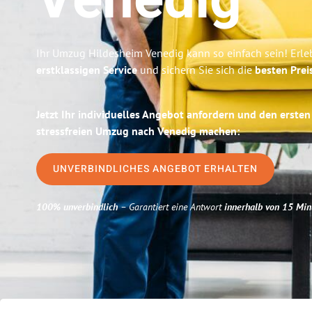
Venedig
Ihr Umzug Hildesheim Venedig kann so einfach sein! Erle
erstklassigen Service
und sichern Sie sich die
besten Prei
Jetzt Ihr individuelles Angebot anfordern und den ersten
stressfreien Umzug nach Venedig machen:
UNVERBINDLICHES ANGEBOT ERHALTEN
100% unverbindlich
– Garantiert eine Antwort
innerhalb von 15 Min