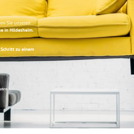
ben Sie unseren
se in Hildesheim
.
 Schritt zu einem
uten
.