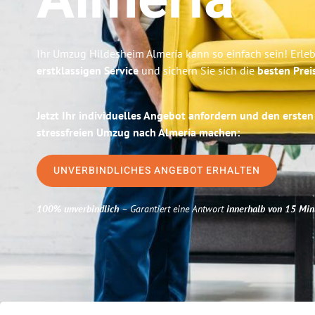
Almería
Ihr Umzug Hildesheim Almería kann so einfach sein! Erle
erstklassigen Service
und sichern Sie sich die
besten Prei
Jetzt Ihr individuelles Angebot anfordern und den ersten
stressfreien Umzug nach Almería machen:
UNVERBINDLICHES ANGEBOT ERHALTEN
100% unverbindlich
– Garantiert eine Antwort
innerhalb von 15 Min