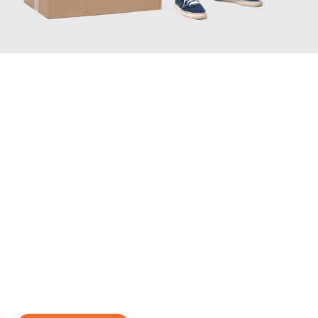
JETZT ANFRAGEN
Erleben Sie mit Umzugsmeister Zimmermann Hildesheim, wie
einfach und stressfrei Ihr Umzug Hildesheim Elche
sein kann.
Unser Expertenteam steht bereit, um Ihnen einen reibungslosen
Übergang in Ihr neues Zuhause zu garantieren.
Jetzt
unverbindliches Angebot
erhalten &
100€ sparen: