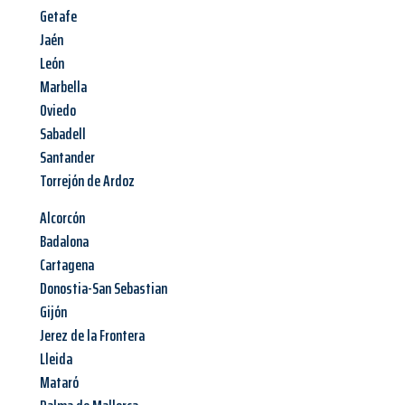
Getafe
Jaén
León
Marbella
Oviedo
Sabadell
Santander
Torrejón de Ardoz
Alcorcón
Badalona
Cartagena
Donostia-San Sebastian
Gijón
Jerez de la Frontera
Lleida
Mataró