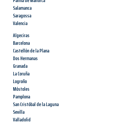
Palma de Mallorca
Salamanca
Saragossa
Valencia
Algeciras
Barcelona
Castellón de la Plana
Dos Hermanas
Granada
La Coruña
Logroño
Móstoles
Pamplona
San Cristóbal de la Laguna
Sevilla
Valladolid