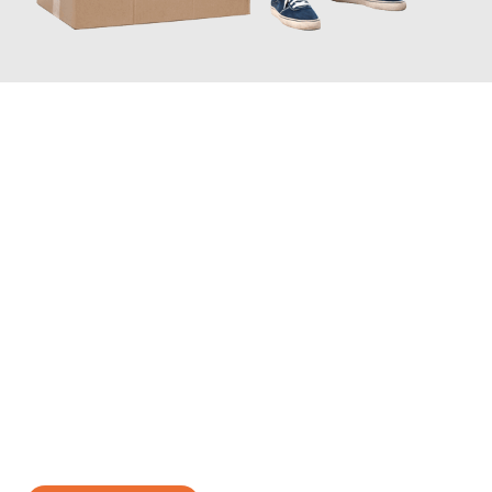
JETZT ANFRAGEN
Erleben Sie mit Umzugsmeister Zimmermann Hildesheim, wie
einfach und stressfrei Ihr Umzug Hildesheim Madrid
sein kann.
Unser Expertenteam steht bereit, um Ihnen einen reibungslosen
Übergang in Ihr neues Zuhause zu garantieren.
Jetzt
unverbindliches Angebot
erhalten &
100€ sparen: