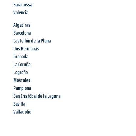
Saragossa
Valencia
Algeciras
Barcelona
Castellón de la Plana
Dos Hermanas
Granada
La Coruña
Logroño
Móstoles
Pamplona
San Cristóbal de la Laguna
Sevilla
Valladolid