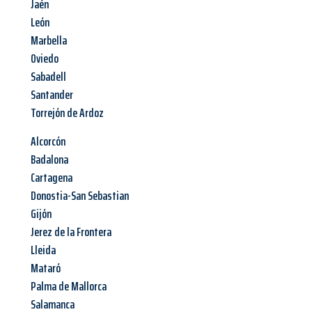
Jaén
León
Marbella
Oviedo
Sabadell
Santander
Torrejón de Ardoz
Alcorcón
Badalona
Cartagena
Donostia-San Sebastian
Gijón
Jerez de la Frontera
Lleida
Mataró
Palma de Mallorca
Salamanca