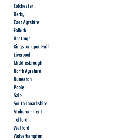
Colchester
Derby
East Ayrshire
Falkirk
Hastings
Kingston upon Hull
Liverpool
Middlesbrough
North Ayrshire
Nuneaton
Poole
Sale
South Lanarkshire
Stoke-on-Trent
Telford
Watford
Wolverhampton