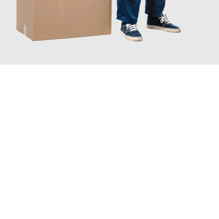
JETZT ANFRAGEN
Erleben Sie mit Umzugsmeister Zimmermann Hildesheim, wie
einfach und stressfrei Ihr Umzug Hildesheim England
sein
kann. Unser Expertenteam steht bereit, um Ihnen einen
reibungslosen Übergang in Ihr neues Zuhause zu garantieren.