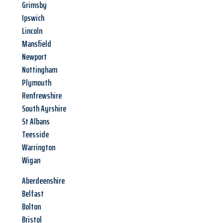
Grimsby
Ipswich
Lincoln
Mansfield
Newport
Nottingham
Plymouth
Renfrewshire
South Ayrshire
St Albans
Teesside
Warrington
Wigan
Aberdeenshire
Belfast
Bolton
Bristol