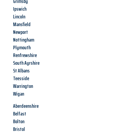
Grimsby
Ipswich
Lincoln
Mansfield
Newport
Nottingham
Plymouth
Renfrewshire
South Ayrshire
St Albans
Teesside
Warrington
Wigan
Aberdeenshire
Belfast
Bolton
Bristol