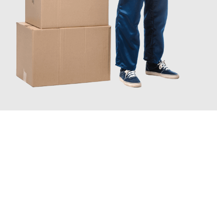
JETZT ANFRAGEN
Erleben Sie mit Umzugsmeister Zimmermann Hildesheim, wie
einfach und stressfrei Ihr Umzug Hildesheim Dearne