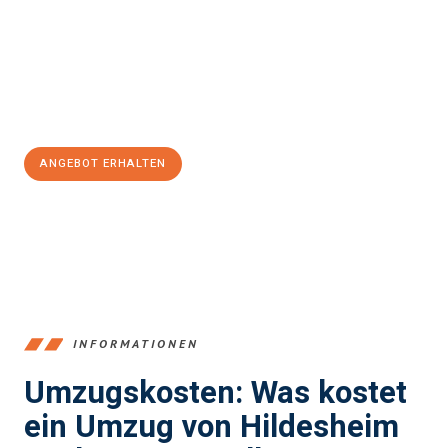
Valley
sein kann. Unser Expertenteam steht bereit, um Ihnen einen
reibungslosen Übergang in Ihr neues Zuhause zu garantieren.
Jetzt
unverbindliches Angebot
erhalten &
100€ sparen:
ANGEBOT ERHALTEN
+4915792653395
INFORMATIONEN
Umzugskosten: Was kostet
ein Umzug von Hildesheim