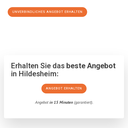
UNVERBINDLICHES ANGEBOT ERHALTEN
100% unverbindlich
– Garantiert eine Antwort
innerhalb von 15
Minuten
.
Erhalten Sie das
beste Angebot
in Hildesheim:
ANGEBOT ERHALTEN
Angebot
in 15 Minuten
(garantiert).