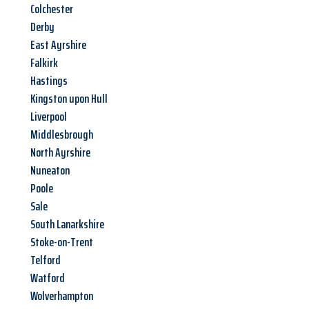
Colchester
Derby
East Ayrshire
Falkirk
Hastings
Kingston upon Hull
Liverpool
Middlesbrough
North Ayrshire
Nuneaton
Poole
Sale
South Lanarkshire
Stoke-on-Trent
Telford
Watford
Wolverhampton