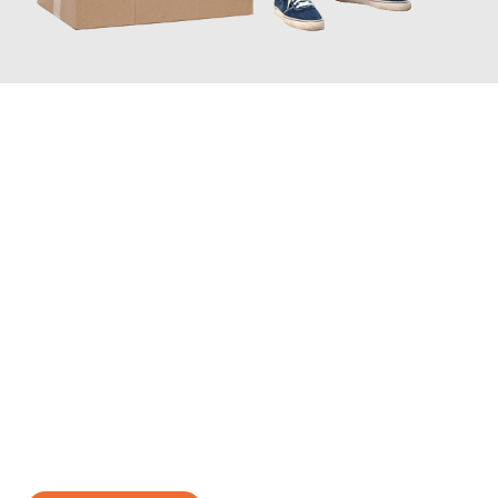
JETZT ANFRAGEN
Erleben Sie mit Umzugsmeister Zimmermann Hildesheim, wie
einfach und stressfrei Ihr Umzug Hildesheim Belfast
sein
kann. Unser Expertenteam steht bereit, um Ihnen einen
reibungslosen Übergang in Ihr neues Zuhause zu garantieren.
Jetzt
unverbindliches Angebot
erhalten &
100€ sparen: