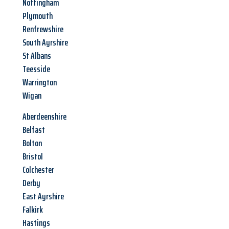
Nottingham
Plymouth
Renfrewshire
South Ayrshire
St Albans
Teesside
Warrington
Wigan
Aberdeenshire
Belfast
Bolton
Bristol
Colchester
Derby
East Ayrshire
Falkirk
Hastings