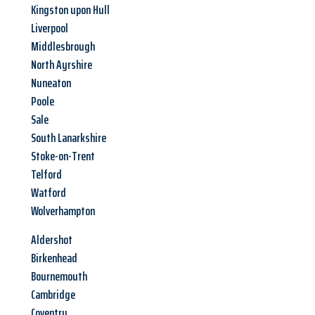
Kingston upon Hull
Liverpool
Middlesbrough
North Ayrshire
Nuneaton
Poole
Sale
South Lanarkshire
Stoke-on-Trent
Telford
Watford
Wolverhampton
Aldershot
Birkenhead
Bournemouth
Cambridge
Coventry