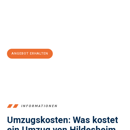
Keynes
sein kann. Unser Expertenteam steht bereit, um Ihnen
einen reibungslosen Übergang in Ihr neues Zuhause zu
garantieren.
Jetzt
unverbindliches Angebot
erhalten &
100€ sparen:
ANGEBOT ERHALTEN
+4915792653395
INFORMATIONEN
Umzugskosten: Was kostet