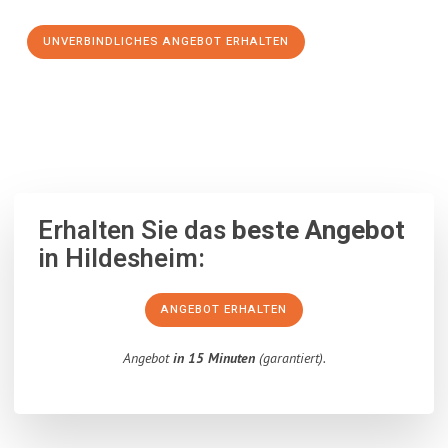
UNVERBINDLICHES ANGEBOT ERHALTEN
100% unverbindlich
– Garantiert eine Antwort
innerhalb von 15
Minuten
.
Erhalten Sie das
beste Angebot
in Hildesheim:
ANGEBOT ERHALTEN
Angebot
in 15 Minuten
(garantiert).