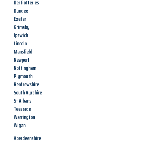
Der Potteries
Dundee
Exeter
Grimsby
Ipswich
Lincoln
Mansfield
Newport
Nottingham
Plymouth
Renfrewshire
South Ayrshire
St Albans
Teesside
Warrington
Wigan
Aberdeenshire