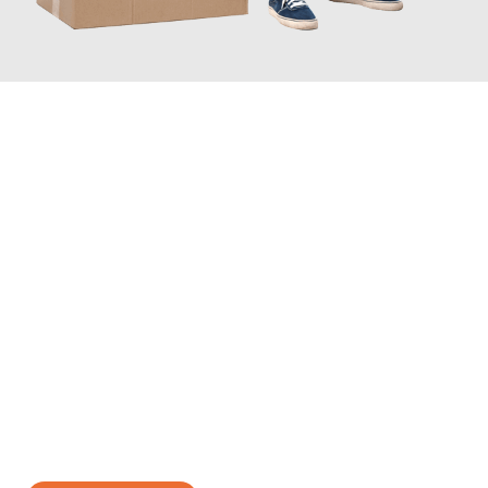
JETZT ANFRAGEN
Erleben Sie mit Umzugsmeister Zimmermann Hildesheim, wie
einfach und stressfrei Ihr Umzug Hildesheim Fife
sein kann.
Unser Expertenteam steht bereit, um Ihnen einen reibungslosen
Übergang in Ihr neues Zuhause zu garantieren.
Jetzt
unverbindliches Angebot
erhalten &
100€ sparen: