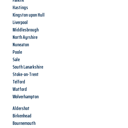
Falkirk
Hastings
Kingston upon Hull
Liverpool
Middlesbrough
North Ayrshire
Nuneaton
Poole
Sale
South Lanarkshire
Stoke-on-Trent
Telford
Watford
Wolverhampton
Aldershot
Birkenhead
Bournemouth