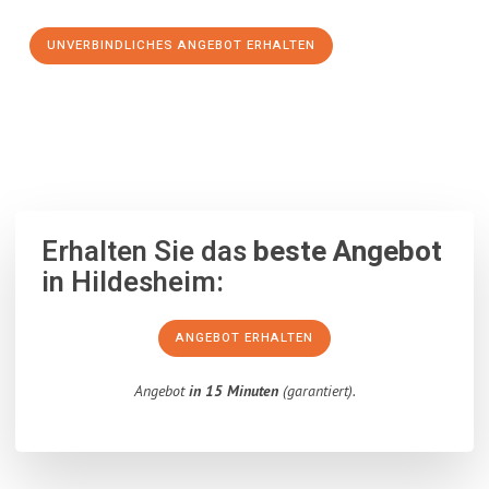
UNVERBINDLICHES ANGEBOT ERHALTEN
100% unverbindlich
– Garantiert eine Antwort
innerhalb von 15
Minuten
.
Erhalten Sie das
beste Angebot
in Hildesheim:
ANGEBOT ERHALTEN
Angebot
in 15 Minuten
(garantiert).