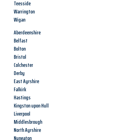
Teesside
Warrington
Wigan
Aberdeenshire
Belfast
Bolton
Bristol
Colchester
Derby
East Ayrshire
Falkirk
Hastings
Kingston upon Hull
Liverpool
Middlesbrough
North Ayrshire
Nuneaton