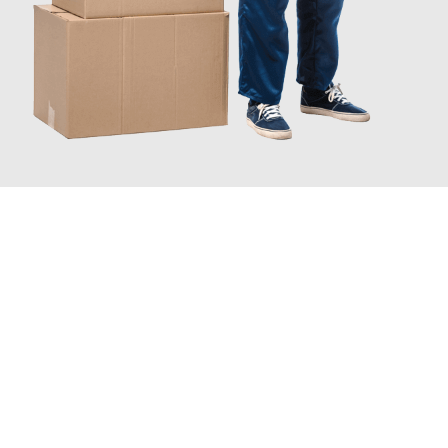
JETZT ANFRAGEN
Erleben Sie mit Umzugsmeister Zimmermann Hildesheim, wie
einfach und stressfrei Ihr Umzug Hildesheim Blackpool
sein
kann. Unser Expertenteam steht bereit, um Ihnen einen
reibungslosen Übergang in Ihr neues Zuhause zu garantieren.