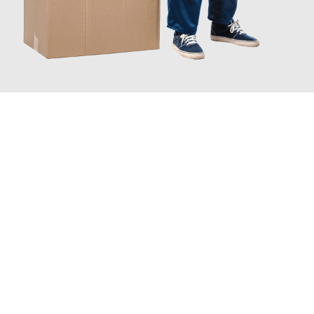
JETZT ANFRAGEN
Erleben Sie mit Umzugsmeister Zimmermann Hildesheim, wie
einfach und stressfrei Ihr Umzug Hildesheim Amiens
sein
kann. Unser Expertenteam steht bereit, um Ihnen einen
reibungslosen Übergang in Ihr neues Zuhause zu garantieren.