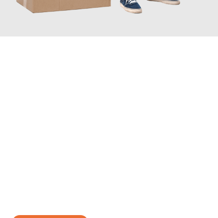
JETZT ANFRAGEN
Erleben Sie mit Umzugsmeister Zimmermann Hildesheim, wie
einfach und stressfrei Ihr Umzug Hildesheim Brest
sein kann.
Unser Expertenteam steht bereit, um Ihnen einen reibungslosen
Übergang in Ihr neues Zuhause zu garantieren.
Jetzt
unverbindliches Angebot
erhalten &
100€ sparen: