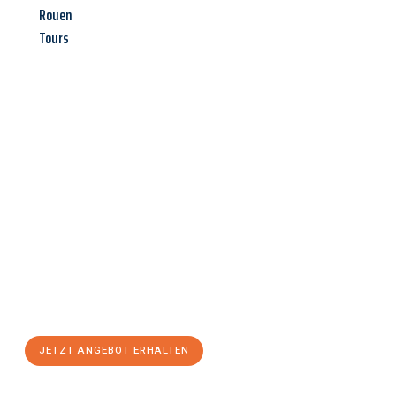
Rouen
Tours
Jetzt anfragen &
Angebot
mit Best-Preis
erhalten!
Schicken Sie uns jetzt Ihre unverbindliche Anfrage und sichern
Sie sich Ihr
individuelles Umzugsangebot für Ihr Anliegen in
Hildesheim
zum Best-Preis! Nutzen Sie die Gelegenheit für
einen
stressfreien Umzug
mit maximalem Komfort:
JETZT ANGEBOT ERHALTEN