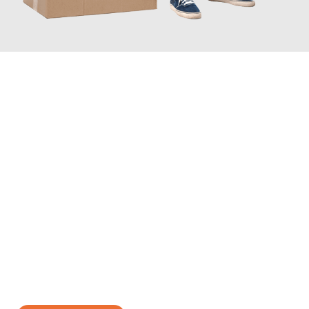
JETZT ANFRAGEN
Erleben Sie mit Umzugsmeister Zimmermann Hildesheim, wie
einfach und stressfrei Ihr Umzug Hildesheim Nantes
sein
kann. Unser Expertenteam steht bereit, um Ihnen einen
reibungslosen Übergang in Ihr neues Zuhause zu garantieren.
Jetzt
unverbindliches Angebot
erhalten &
100€ sparen: