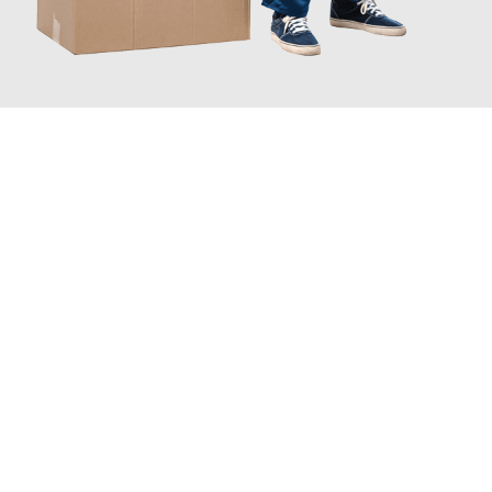
JETZT ANFRAGEN
Erleben Sie mit Umzugsmeister Zimmermann Hildesheim, wie
einfach und stressfrei Ihr Umzug Hildesheim Rennes
sein
kann. Unser Expertenteam steht bereit, um Ihnen einen
reibungslosen Übergang in Ihr neues Zuhause zu garantieren.
Jetzt
unverbindliches Angebot
erhalten &
100€ sparen: