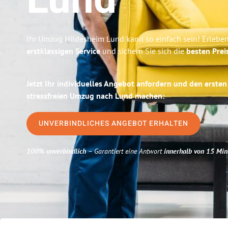
Lund
Ihr Umzug Hildesheim Lund kann so einfach sein! Erleben
erstklassigen Service
und sichern Sie sich die
besten Prei
Jetzt Ihr individuelles Angebot anfordern und den ersten
stressfreien Umzug nach Lund machen:
UNVERBINDLICHES ANGEBOT ERHALTEN
100% unverbindlich
– Garantiert eine Antwort
innerhalb von 15 Min