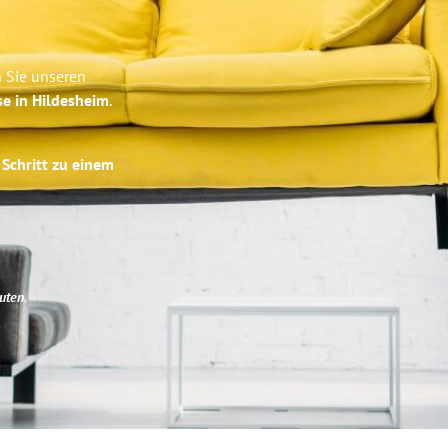
 Sie unseren
se in Hildesheim
.
 Schritt zu einem
uten
.