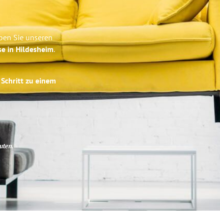
eben Sie unseren
se in Hildesheim
.
 Schritt zu einem
uten
.