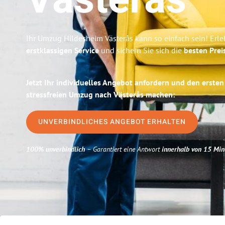
Västerås
Ihr Umzug Hildesheim Västerås kann so einfach sein! Erl
erstklassigen Service
und sichern Sie sich die
besten Prei
Jetzt Ihr individuelles Angebot anfordern und den ersten
stressfreien Umzug nach Västerås machen:
UNVERBINDLICHES ANGEBOT ERHALTEN
100% unverbindlich
– Garantiert eine Antwort
innerhalb von 15 Min