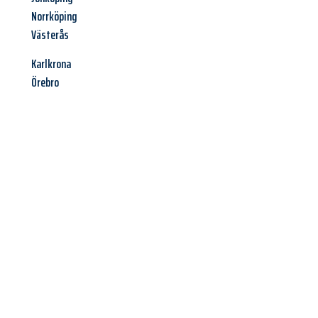
Norrköping
Västerås
Karlkrona
Örebro
Jetzt anfragen &
Angebot
mit Best-Preis
erhalten!
Schicken Sie uns jetzt Ihre unverbindliche Anfrage und sichern
Sie sich Ihr
individuelles Umzugsangebot für Ihr Anliegen in
Hildesheim
zum Best-Preis! Nutzen Sie die Gelegenheit für
einen
stressfreien Umzug
mit maximalem Komfort: