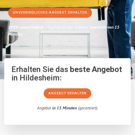
UNVERBINDLICHES ANGEBOT ERHALTEN
100% unverbindlich
– Garantiert eine Antwort
innerhalb von 15
Minuten
.
Erhalten Sie das
beste Angebot
in Hildesheim:
ANGEBOT ERHALTEN
Angebot
in 15 Minuten
(garantiert).