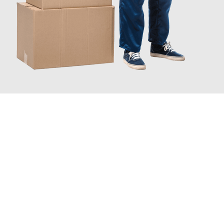
JETZT ANFRAGEN
Erleben Sie mit Umzugsmeister Zimmermann Hildesheim, wie
einfach und stressfrei Ihr Umzug Hildesheim Stockholm
sein
kann. Unser Expertenteam steht bereit, um Ihnen einen
reibungslosen Übergang in Ihr neues Zuhause zu garantieren.