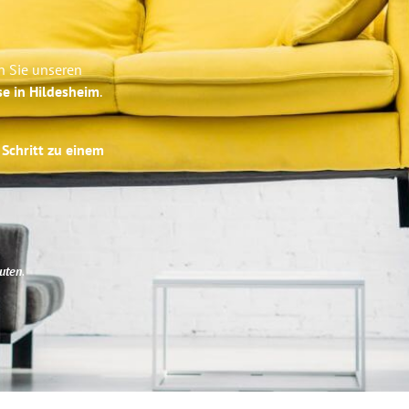
n Sie unseren
se in Hildesheim
.
 Schritt zu einem
uten
.