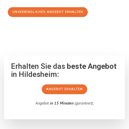
UNVERBINDLICHES ANGEBOT ERHALTEN
100% unverbindlich
– Garantiert eine Antwort
innerhalb von 15
Minuten
.
Erhalten Sie das
beste Angebot
in Hildesheim:
ANGEBOT ERHALTEN
Angebot
in 15 Minuten
(garantiert).