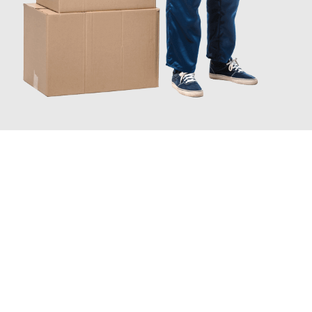
JETZT ANFRAGEN
Erleben Sie mit Umzugsmeister Zimmermann Hildesheim, wie
einfach und stressfrei Ihr Umzug Hildesheim Norrköping
sein
kann. Unser Expertenteam steht bereit, um Ihnen einen
reibungslosen Übergang in Ihr neues Zuhause zu garantieren.