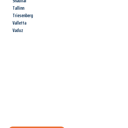
Shauliai
Tallinn
Triesenberg
Valletta
Vaduz
Jetzt anfragen &
Angebot
mit Best-Preis
erhalten!
Schicken Sie uns jetzt Ihre unverbindliche Anfrage und sichern
Sie sich Ihr
individuelles Umzugsangebot für Ihr Anliegen in
Hildesheim
zum Best-Preis! Nutzen Sie die Gelegenheit für
einen
stressfreien Umzug
mit maximalem Komfort: