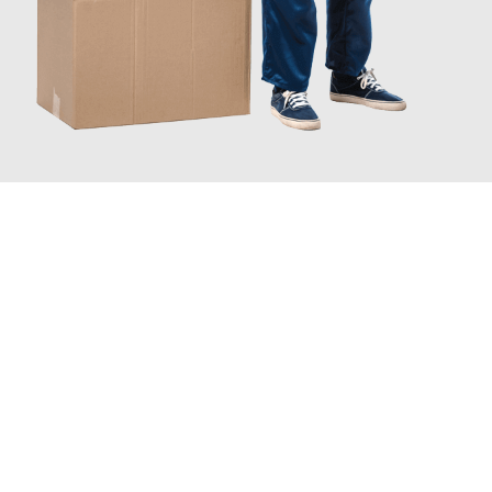
JETZT ANFRAGEN
Erleben Sie mit Umzugsmeister Zimmermann Hildesheim, wie
einfach und stressfrei Ihr Umzug Hildesheim Amadora
sein
kann. Unser Expertenteam steht bereit, um Ihnen einen
reibungslosen Übergang in Ihr neues Zuhause zu garantieren.