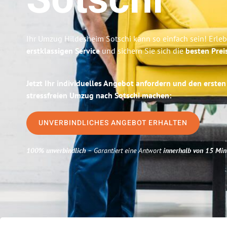
Sotschi
Ihr Umzug Hildesheim Sotschi kann so einfach sein! Erle
erstklassigen Service
und sichern Sie sich die
besten Prei
Jetzt Ihr individuelles Angebot anfordern und den ersten
stressfreien Umzug nach Sotschi machen:
UNVERBINDLICHES ANGEBOT ERHALTEN
100% unverbindlich
– Garantiert eine Antwort
innerhalb von 15 Min