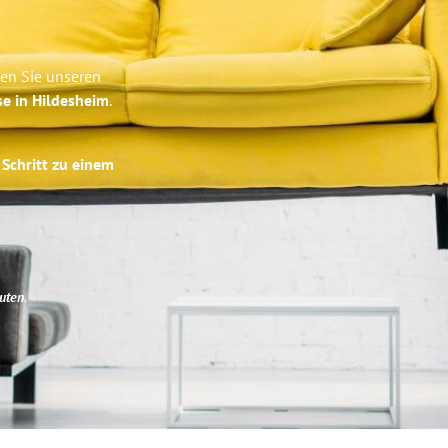
ben Sie unseren
se in Hildesheim
.
 Schritt zu einem
uten
.