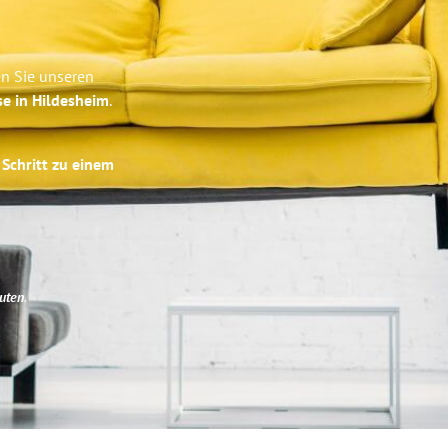
en Sie unseren
se in Hildesheim
.
 Schritt zu einem
uten
.