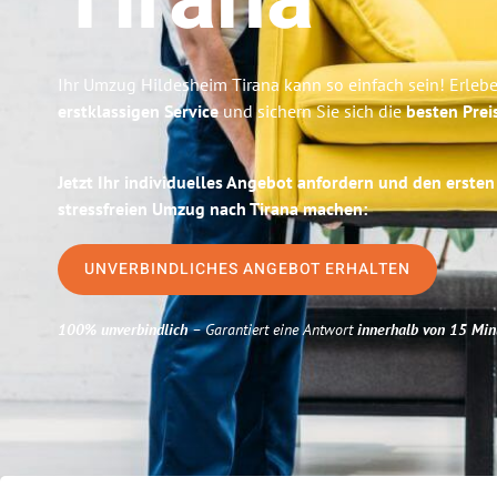
Tirana
Ihr Umzug Hildesheim Tirana kann so einfach sein! Erleb
erstklassigen Service
und sichern Sie sich die
besten Prei
Jetzt Ihr individuelles Angebot anfordern und den ersten
stressfreien Umzug nach Tirana machen:
UNVERBINDLICHES ANGEBOT ERHALTEN
100% unverbindlich
– Garantiert eine Antwort
innerhalb von 15 Min