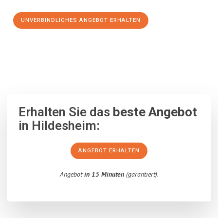
UNVERBINDLICHES ANGEBOT ERHALTEN
100% unverbindlich
– Garantiert eine Antwort
innerhalb von 15
Minuten
.
Erhalten Sie das
beste Angebot
in Hildesheim:
ANGEBOT ERHALTEN
Angebot
in 15 Minuten
(garantiert).