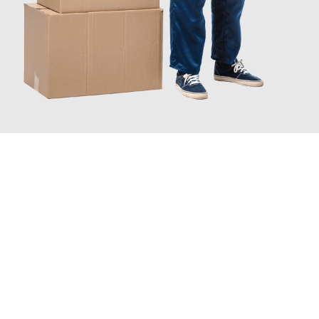
JETZT ANFRAGEN
Erleben Sie mit Umzugsmeister Zimmermann Hildesheim, wie
einfach und stressfrei Ihr Umzug Hildesheim Sarajewo
sein
kann. Unser Expertenteam steht bereit, um Ihnen einen
reibungslosen Übergang in Ihr neues Zuhause zu garantieren.