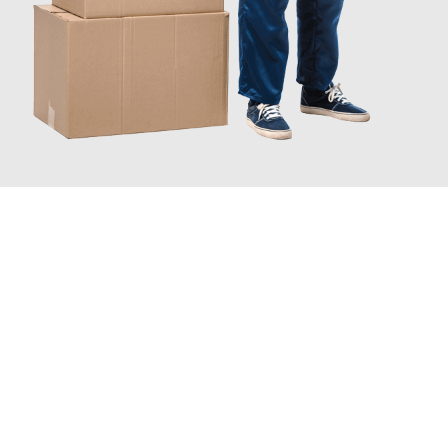
JETZT ANFRAGEN
Erleben Sie mit Umzugsmeister Zimmermann Hildesheim, wie
einfach und stressfrei Ihr Umzug Hildesheim Lissabon
sein
kann. Unser Expertenteam steht bereit, um Ihnen einen
reibungslosen Übergang in Ihr neues Zuhause zu garantieren.