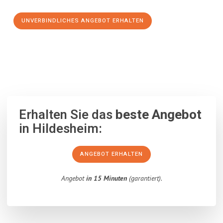
UNVERBINDLICHES ANGEBOT ERHALTEN
100% unverbindlich
– Garantiert eine Antwort
innerhalb von 15
Minuten
.
Erhalten Sie das
beste Angebot
in Hildesheim:
ANGEBOT ERHALTEN
Angebot
in 15 Minuten
(garantiert).