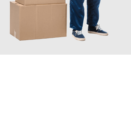
JETZT ANFRAGEN
Erleben Sie mit Umzugsmeister Zimmermann Hildesheim, wie
einfach und stressfrei Ihr Umzug Hildesheim Podgorica
sein
kann. Unser Expertenteam steht bereit, um Ihnen einen
reibungslosen Übergang in Ihr neues Zuhause zu garantieren.