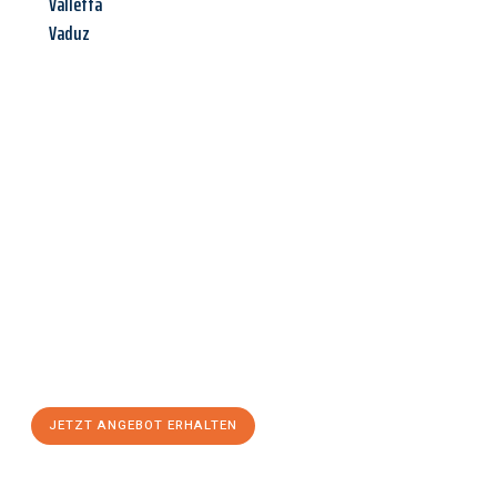
Valletta
Vaduz
Jetzt anfragen &
Angebot
mit Best-Preis
erhalten!
Schicken Sie uns jetzt Ihre unverbindliche Anfrage und sichern
Sie sich Ihr
individuelles Umzugsangebot für Ihr Anliegen in
Hildesheim
zum Best-Preis! Nutzen Sie die Gelegenheit für
einen
stressfreien Umzug
mit maximalem Komfort:
JETZT ANGEBOT ERHALTEN