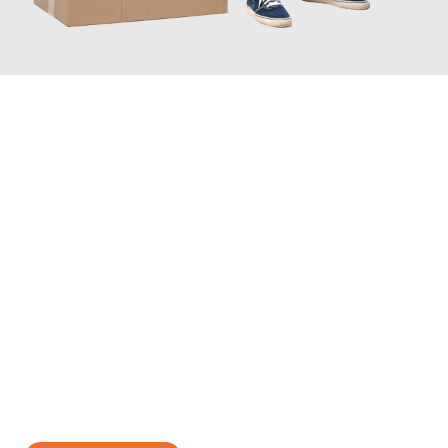
JETZT ANFRAGEN
Erleben Sie mit Umzugsmeister Zimmermann Hildesheim, wie
einfach und stressfrei Ihr Umzug Hildesheim Dublin
sein kann.
Unser Expertenteam steht bereit, um Ihnen einen reibungslosen
Übergang in Ihr neues Zuhause zu garantieren.
Jetzt
unverbindliches Angebot
erhalten &
100€ sparen: