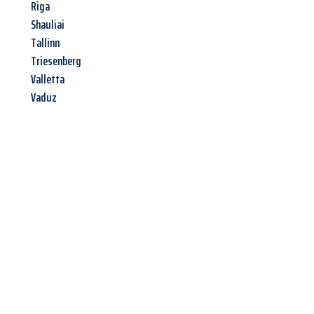
Riga
Shauliai
Tallinn
Triesenberg
Valletta
Vaduz
Jetzt anfragen &
Angebot
mit Best-Preis
erhalten!
Schicken Sie uns jetzt Ihre unverbindliche Anfrage und sichern
Sie sich Ihr
individuelles Umzugsangebot für Ihr Anliegen in
Hildesheim
zum Best-Preis! Nutzen Sie die Gelegenheit für
einen
stressfreien Umzug
mit maximalem Komfort: